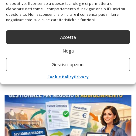
dispositivo. Il consenso a queste tecnologie ci permetterà di
elaborare dati come il comportamento di navigazione o ID unici su
questo sito. Non acconsentire o ritirare il consenso può influire
negativamente su alcune caratteristiche e funzioni.
Accetta
Nega
Gestisci opzioni
Cesaroni 7: le storie d’amore dei più piccoli
Cookie Policy
Privacy
che toccano il cuore