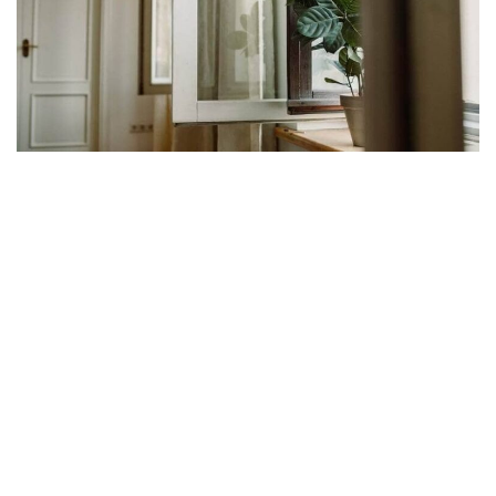
a
v
i
g
a
t
i
o