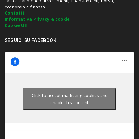
Italia e dal mondo, investimenti, finanziamenti, borsa,
n
economia e finanza
t
Contatti
e
Informativa Privacy & cookie
r
Cookie UE
.
.
SEGUICI SU FACEBOOK
.
Click to accept marketing cookies and
enable this content