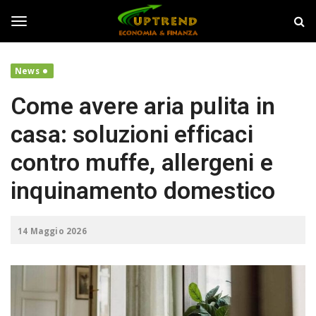
S
U
k
p
i
T
T
p
r
t
e
News
o
n
o
m
d
Come avere aria pulita in
a
i
g
casa: soluzioni efficaci
n
c
contro muffe, allergeni e
o
g
n
inquinamento domestico
t
e
l
n
14 Maggio 2026
t
e
n