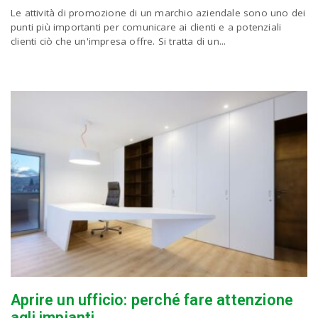
Le attività di promozione di un marchio aziendale sono uno dei
a
punti più importanti per comunicare ai clienti e a potenziali
clienti ciò che un'impresa offre. Si tratta di un...
v
i
g
a
t
i
Aprire un ufficio: perché fare attenzione
agli impianti
o