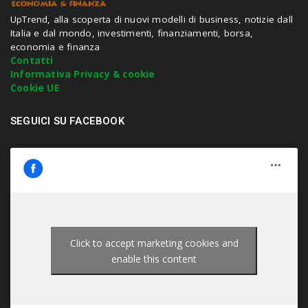
i
t
UpTrend, alla scoperta di nuovi modelli di business, notizie dall
e
Italia e dal mondo, investimenti, finanziamenti, borsa,
n
economia e finanza
t
Contatti
e
Informativa Privacy & cookie
r
Cookie UE
.
.
SEGUICI SU FACEBOOK
.
Click to accept marketing cookies and
enable this content