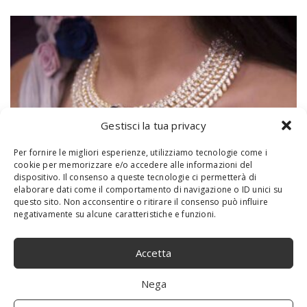
Gestisci la tua privacy
Per fornire le migliori esperienze, utilizziamo tecnologie come i
cookie per memorizzare e/o accedere alle informazioni del
dispositivo. Il consenso a queste tecnologie ci permetterà di
elaborare dati come il comportamento di navigazione o ID unici su
questo sito. Non acconsentire o ritirare il consenso può influire
negativamente su alcune caratteristiche e funzioni.
Aprire una gioielleria e avere successo: i
consigli da non perdere
Accetta
21 Giugno 2021
Quali sono i consigli da seguire se si ha intenzione di aprire
Nega
una gioielleria e avere successo? Prima di entrare nel vivo delle
risposte a questa domanda, ricordiamo che ha...