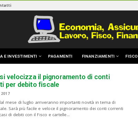
ntatti
A E INVESTIMENTI
PAGAMENTI
FINANZIAMENTI
FISCO
 si velocizza il pignoramento di conti
ti per debito fiscale
 2017
dal mese di luglio arriveranno importanti novità in tema di
cale. Sarà più facile e veloce il pignoramento dei conti correnti
asi di debiti con il Fisco e cartelle...