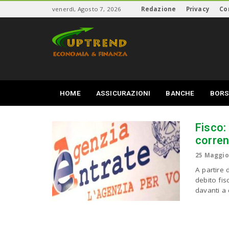
S
venerdì, Agosto 7, 2026
Redazione
Privacy
Co
k
i
U
p
p
t
T
o
r
m
e
a
n
i
d
HOME
ASSICURAZIONI
BANCHE
BORS
n
c
o
Fisco:
n
t
corren
e
25 Maggio
n
t
A partire 
debito fis
davanti a c