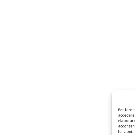
Per forni
accedere 
elaborare
acconsent
funzioni.