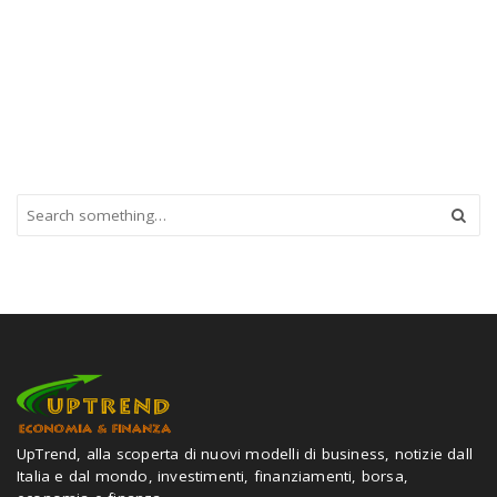
S
e
a
r
c
h
a
n
d
h
i
t
UpTrend, alla scoperta di nuovi modelli di business, notizie dall
e
Italia e dal mondo, investimenti, finanziamenti, borsa,
n