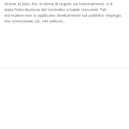
Grazie al Jobs Act, in tema di regole sui licenziamenti, vi è
a
stata l’introduzione del contratto a tutele crescenti. Tali
normative non si applicano direttamente sul pubblico impiego,
ma nonostante ciò, nel settore...
v
i
g
a
t
i
o