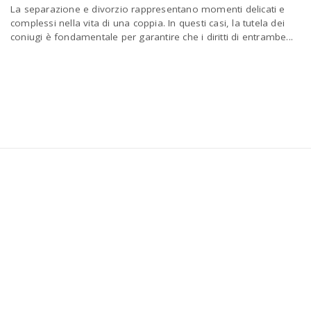
La separazione e divorzio rappresentano momenti delicati e
a
complessi nella vita di una coppia. In questi casi, la tutela dei
coniugi è fondamentale per garantire che i diritti di entrambe...
v
i
g
a
t
i
o