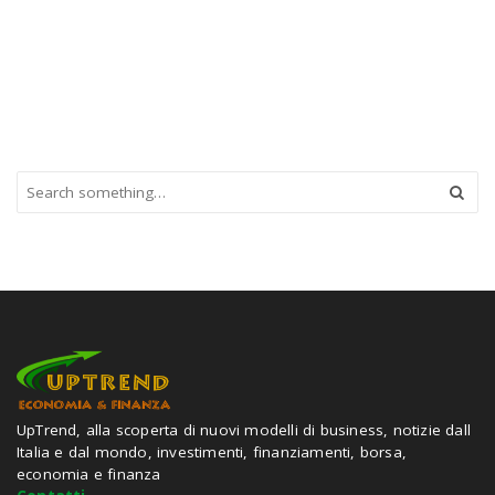
S
e
a
r
c
h
a
n
d
h
i
t
UpTrend, alla scoperta di nuovi modelli di business, notizie dall
e
Italia e dal mondo, investimenti, finanziamenti, borsa,
n
economia e finanza
t