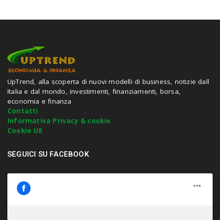
r
c
h
a
n
d
h
i
t
UpTrend, alla scoperta di nuovi modelli di business, notizie dall
e
Italia e dal mondo, investimenti, finanziamenti, borsa,
n
economia e finanza
t
Contatti
e
Informativa Privacy & cookie
r
Cookie UE
.
.
SEGUICI SU FACEBOOK
.