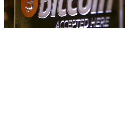
a
v
i
g
a
t
i
o