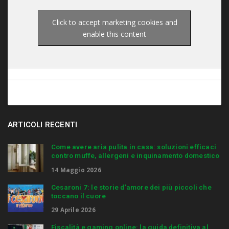
Click to accept marketing cookies and
enable this content
ARTICOLI RECENTI
Come avere aria pulita in casa: soluzioni efficaci
contro muffe, allergeni e inquinamento domestico
14 Maggio 2026
Cesaroni 7: le storie d’amore dei più piccoli che
toccano il cuore
29 Aprile 2026
Fiscalità e gaming online: la guida definitiva al