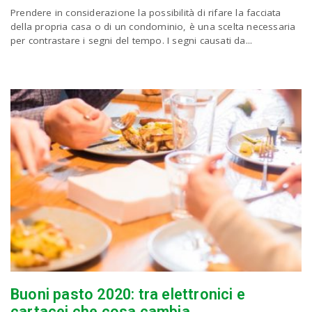
Prendere in considerazione la possibilità di rifare la facciata
a
della propria casa o di un condominio, è una scelta necessaria
per contrastare i segni del tempo. I segni causati da...
v
i
g
a
t
i
Buoni pasto 2020: tra elettronici e
cartacei che cosa cambia
o