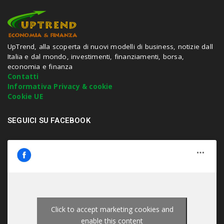
n
d
h
i
t
UpTrend, alla scoperta di nuovi modelli di business, notizie dall
e
Italia e dal mondo, investimenti, finanziamenti, borsa,
n
economia e finanza
t
Contatti
e
Informativa Privacy & cookie
r
Cookie UE
.
.
SEGUICI SU FACEBOOK
.
Click to accept marketing cookies and
enable this content