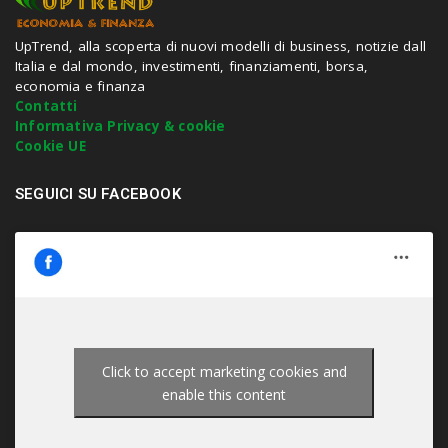
h
i
t
UpTrend, alla scoperta di nuovi modelli di business, notizie dall
e
Italia e dal mondo, investimenti, finanziamenti, borsa,
n
economia e finanza
t
Contatti
e
Informativa Privacy & cookie
r
Cookie UE
.
.
SEGUICI SU FACEBOOK
.
Click to accept marketing cookies and
enable this content