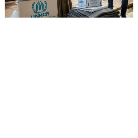
a
v
i
g
a
t
i
o