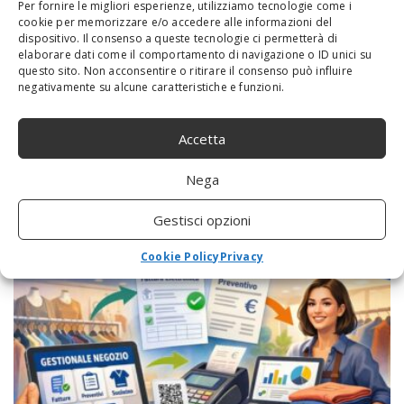
Per fornire le migliori esperienze, utilizziamo tecnologie come i
cookie per memorizzare e/o accedere alle informazioni del
dispositivo. Il consenso a queste tecnologie ci permetterà di
elaborare dati come il comportamento di navigazione o ID unici su
questo sito. Non acconsentire o ritirare il consenso può influire
negativamente su alcune caratteristiche e funzioni.
Accetta
Nega
Cesaroni 7: le storie d’amore dei più piccoli
che toccano il cuore
Gestisci opzioni
Cookie Policy
Privacy