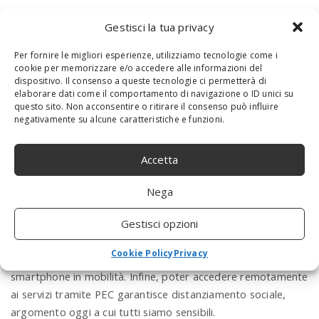
Per il cittadino, inoltre la PEC è un utile strumento per
Gestisci la tua privacy
Invio e tracciamento di reclami
Per fornire le migliori esperienze, utilizziamo tecnologie come i
Gestione contratti
cookie per memorizzare e/o accedere alle informazioni del
Invio documenti a Pubbliche Amministrazioni
dispositivo. Il consenso a queste tecnologie ci permetterà di
elaborare dati come il comportamento di navigazione o ID unici su
questo sito. Non acconsentire o ritirare il consenso può influire
Conclusioni
negativamente su alcune caratteristiche e funzioni.
La
digitalizzazione dei servizi
è un processo cominciato
anni fa ma che adesso sta finalmente raggiungendo la
Accetta
capillarità e soprattutto l’efficienza necessaria per
Nega
considerarla attuabile su grande scala. Avere una casella PEC
oggi significa poter accedere ai servizi che abbiamo sopra
Gestisci opzioni
elencato senza la necessità di lunghe attese negli uffici.
Cookie Policy
Privacy
Essendo una normale casella di posta, è fruibile anche da
smartphone in mobilità. Infine, poter accedere remotamente
ai servizi tramite PEC garantisce distanziamento sociale,
argomento oggi a cui tutti siamo sensibili.