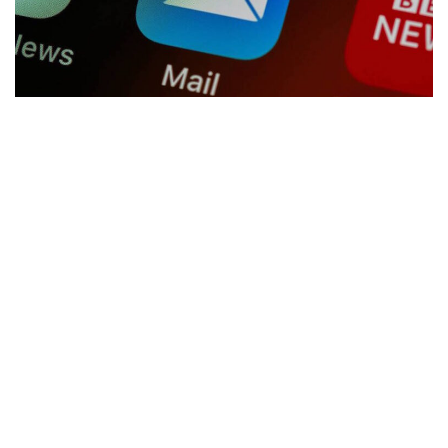
a
v
i
g
a
t
i
o