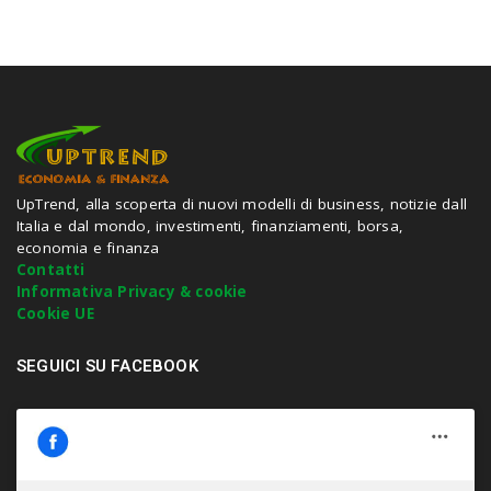
a
r
c
h
a
n
d
h
i
t
UpTrend, alla scoperta di nuovi modelli di business, notizie dall
e
Italia e dal mondo, investimenti, finanziamenti, borsa,
n
economia e finanza
t
Contatti
e
Informativa Privacy & cookie
r
Cookie UE
.
.
SEGUICI SU FACEBOOK
.