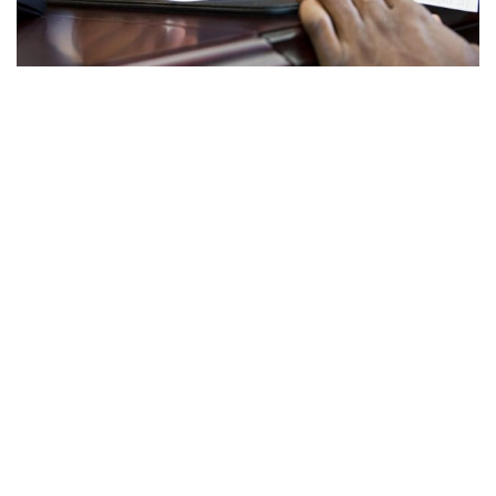
a
v
i
g
a
t
i
o