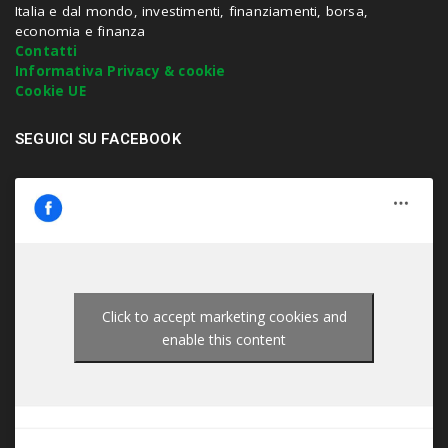
e
Italia e dal mondo, investimenti, finanziamenti, borsa,
n
economia e finanza
t
Contatti
e
Informativa Privacy & cookie
r
Cookie UE
.
.
SEGUICI SU FACEBOOK
.
Click to accept marketing cookies and
enable this content