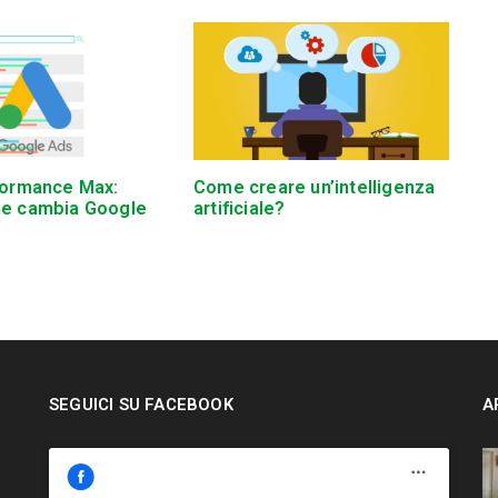
formance Max:
Come creare un’intelligenza
me cambia Google
artificiale?
SEGUICI SU FACEBOOK
A