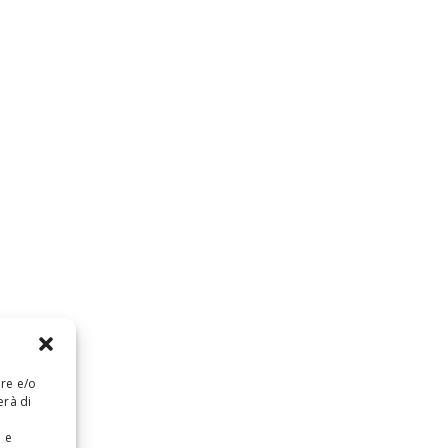
are e/o
erà di
e e