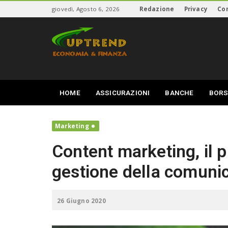
S
giovedì, Agosto 6, 2026
Redazione
Privacy
Co
k
i
U
p
p
t
T
o
r
m
e
a
n
i
d
HOME
ASSICURAZIONI
BANCHE
BORS
n
c
o
n
Marketing
t
Content marketing, il p
e
n
gestione della comuni
t
26 Giugno 2020