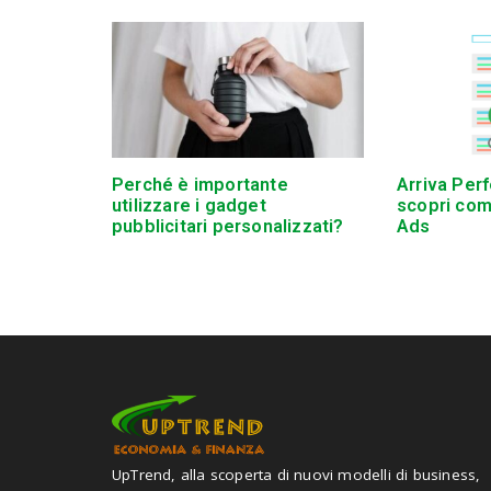
Perché è importante
Arriva Per
utilizzare i gadget
scopri co
pubblicitari personalizzati?
Ads
UpTrend, alla scoperta di nuovi modelli di business,