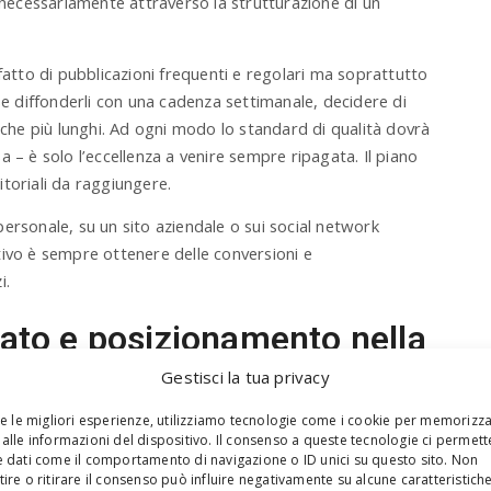
ecessariamente attraverso la strutturazione di un
, fatto di pubblicazioni frequenti e regolari ma soprattutto
e se diffonderli con una cadenza settimanale, decidere di
 anche più lunghi. Ad ogni modo lo standard di qualità dovrà
sa – è solo l’eccellenza a venire sempre ripagata. Il piano
itoriali da raggiungere.
personale, su un sito aziendale o sui social network
ivo è sempre ottenere delle conversioni e
i.
ato e posizionamento nella
Gestisci la tua privacy
re le migliori esperienze, utilizziamo tecnologie come i cookie per memorizz
ngere attraverso il
piano editoriale
, sarà utile porsi alcune
alle informazioni del dispositivo. Il consenso a queste tecnologie ci permett
romuovere e diffondere, i punti di forza e lo scopo
 dati come il comportamento di navigazione o ID unici su questo sito. Non
ire o ritirare il consenso può influire negativamente su alcune caratteristich
zione di vendere ai potenziali clienti, facendo mente locale