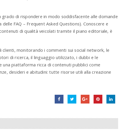
t
e
r
n grado di rispondere in modo soddisfacente alle domande
.
tta delle FAQ – Frequent Asked Questions). Conoscere e
.
.
contenuti di qualità veicolati tramite il piano editoriale, è
 clienti, monitorando i commenti sui social network, le
i di ricerca, il linguaggio utilizzato, i dubbi e le
e una piattaforma ricca di contenuti pubblici come
e, desideri e abitudini: tutte risorse utili alla creazione