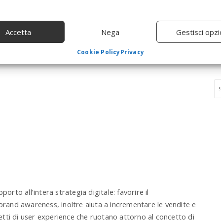
veicolati. Oltre a ottenere una maggiore visibilità, la scelta
enze ben precise potrà aumentare il traffico e aiutare a
Accetta
Nega
Gestisci opzi
di ricerca.
Cookie Policy
Privacy
S
e
a
r
c
h
a
n
d
h
i
porto all’intera strategia digitale: favorire il
t
e
brand awareness, inoltre aiuta a incrementare le vendite e
n
petti di user experience che ruotano attorno al concetto di