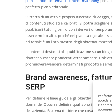
pianificazione in tema di content marketing
passa n
perfetto piano editoriale.
Si tratta di un vero e proprio itinerario di viaggio
di contenuti studiati e calibrati. Si potrà sceglier
pubblicarli tutti i giorni o con intervalli di tempo
essere molto alto, poiché nel pianeta digitale – si 
editoriale è un libro mastro degli obiettivi imprend
I contenuti destinati alla pubblicazione su un blog 
dovranno essere ponderati attentamente. L’obiett
promuovere/vendere determinati prodotti e serviz
Brand awareness, fattur
SERP
Per forni
Per definire le linee guida e gli obiettivi da raggiu
accedere 
domande. Occorre definire quali sono i valori da p
elaborare
acconsent
dell’azienda. Bisogna decidere che cosa si ha inten